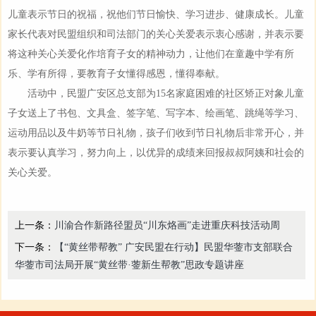
儿童表示节日的祝福，祝他们节日愉快、学习进步、健康成长。儿童
家长代表对民盟组织和司法部门的关心关爱表示衷心感谢，并表示要
将这种关心关爱化作培育子女的精神动力，让他们在童趣中学有所
乐、学有所得，要教育子女懂得感恩，懂得奉献。
活动中，民盟广安区总支部为15名家庭困难的社区矫正对象儿童
子女送上了书包、文具盒、签字笔、写字本、绘画笔、跳绳等学习、
运动用品以及牛奶等节日礼物，孩子们收到节日礼物后非常开心，并
表示要认真学习，努力向上，以优异的成绩来回报叔叔阿姨和社会的
关心关爱。
上一条：
川渝合作新路径盟员“川东烙画”走进重庆科技活动周
下一条：
【“黄丝带帮教” 广安民盟在行动】民盟华蓥市支部联合
华蓥市司法局开展“黄丝带·蓥新生帮教”思政专题讲座