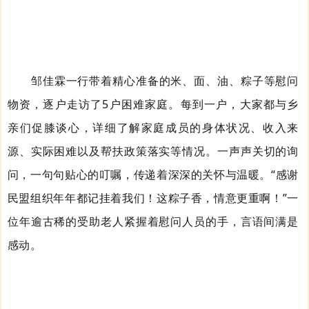
邹佳霖一行带着精心准备的米、面、油、粽子等慰问
物资，逐户走访了
5
户困难家庭。每到一户，
大家
都与乡
亲们促膝谈心，
详细
了解家庭成员的身体状况、收入来
源、实际困难以及帮扶政策落实
等
情况。一声声关切的询
问，一句句贴心的叮嘱，传递着
深深的关怀与
温暖。“感谢
民盟组织年年都记挂着我们！这粽子香，情意更重啊！”一
位年逾古稀的受助老人紧握着慰问人员的手，言语间满是
感动。