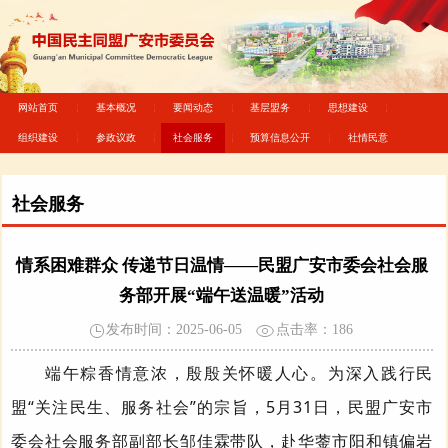
网站首页
基本概况
要闻动态
基层盟务
思想建设
组织建设
参政议政
社会服务
预算信息公开
社情民意
社会服务
情系困难群众 传递节日温情——民盟广安市委会社会服
务部开展“端午送温暖”活动
发布时间：2025-06-05
点击率：
186
端午粽香情意浓，殷殷关怀暖人心。
为
深入践行民
盟“关注民生、服务社会”的宗旨，
5
月
31
日，
民盟
广安
市
委会
社会服务部副部长邹佳霖带队，
赴华蓥
市
阳和镇偏岩