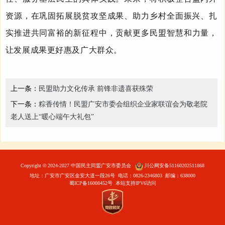
资源，在巩固拓展脱贫攻坚成果、助力乡村全面振兴、扎
实推进共同富裕的
新
征程中，贡献更多民盟智慧和力量，
让发展成果更好惠及广大群众。
上一条：
民盟助力文化传承 前锋非遗喜获殊荣
下一条：
粽香传情！民盟广安市委会组织企业家联谊会为敬老院
老人送上“暖心端午大礼包”
Copyright
©
2024-2027 中国民主同盟广安市委员会
川公网安备51160202511868
地址：广安市广安区金安大道一段26号 电话：0826-2346803 邮编：638000
蜀ICP备16008452号
本站支持IPV6访问