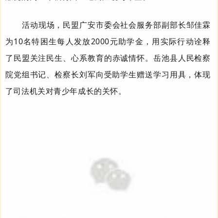
活动现场，
民盟广安市委会
社会服务部
副部长
邹佳霖
为
10
名特困生每人发放
2000
元助学金，用实际行
动诠释
了民盟
关注民生、
心系教育
的
赤诚情怀
。岳池县人民检察
院党组书记、检察长刘军向受助学生赠送学习用具，体现
了司法机关对青少年成长的关怀。