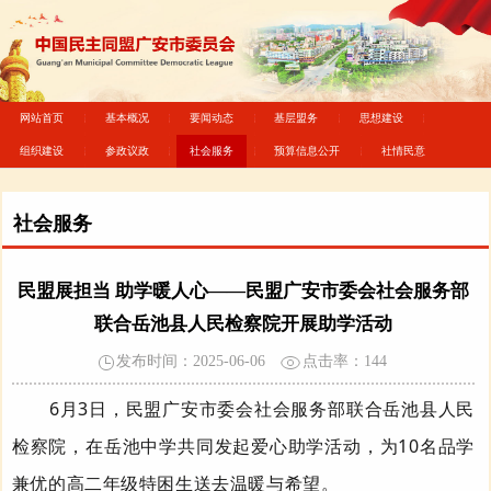
网站首页
基本概况
要闻动态
基层盟务
思想建设
组织建设
参政议政
社会服务
预算信息公开
社情民意
社会服务
民盟展担当 助学暖人心——民盟广安市委会社会服务部
联合岳池县人民检察院开展助学活动
发布时间：2025-06-06
点击率：
144
6
月
3
日，民盟广安市委会社会
服务部
联合岳池县人民
检察院
，
在岳池中学共同发起爱心助学活动
，为
10
名品学
兼优的高二年级特困生送去温暖与希望。