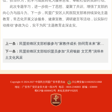
位、担当作为，把学习成效转化为服务患者、奉献社会的实际行动。
此次专题学习，进一步统一了思想、凝聚了共识、增强了支部的
向心力与战斗力。下一步，民盟广安区人民医院支部将持续深化主题
教育，常态化开展义诊服务、健康宣教、调研建言等活动，以实际行
动推动“参政为公，实干为民”主题教育走深走实。
上一条：
民盟前锋区支部积极参与“家教伴成长·协同育未来”家庭教育活动
下一条：
民盟前锋区支部组织盟员参加“天府银龄 文艺秀”演绎本
土文化风采
Copyright
©
2024-2027 中国民主同盟广安市委员会
川公网安备51160202511868
地址：广安市广安区金安大道一段26号 电话：0826-2346803 邮编：638000
蜀ICP备16008452号
本站支持IPV6访问