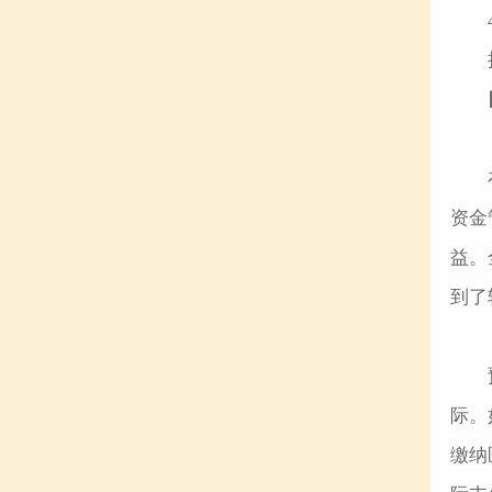
资金
益。
到了
际。
缴纳