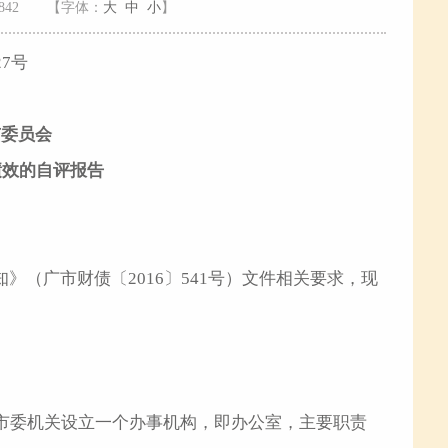
842
【字体：
大
中
小
】
27号
市委员会
绩效的自评报告
》（广市财债〔2016〕541号）文件相关要求，现
安市委机关设立一个办事机构，即办公室，主要职责