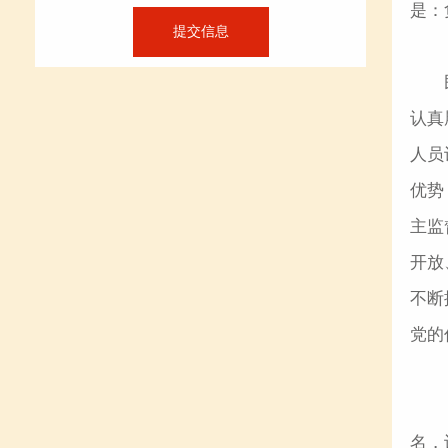
是：
认真
人员
优势
主监
开放
不断
党的
名，