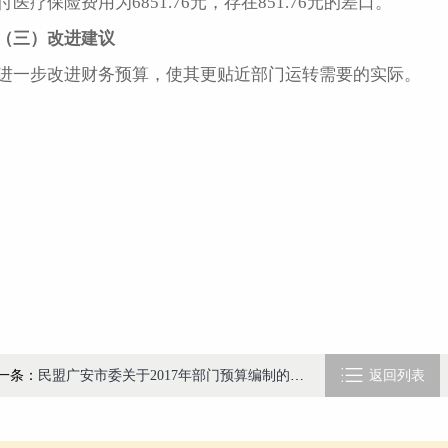
付医疗保险费用为6851.76元，存在851.76元的差口。
（三）改进建议
进一步改进财务预算，使其更贴近部门运转需要的实际。

一条：
民盟广安市委关于2017年部门预算编制的说明
返回列表