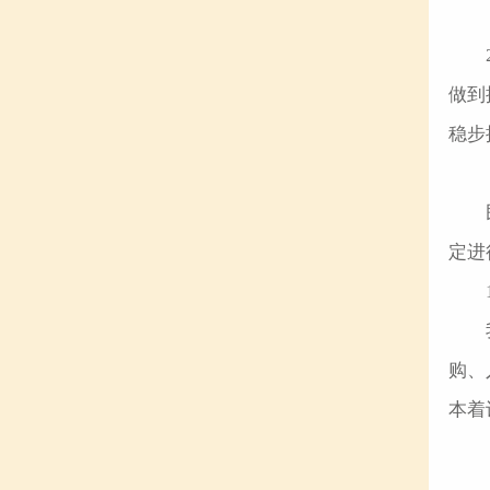
做到
稳步
定进
购、
本着