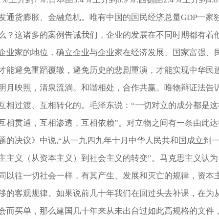
发通货膨胀、金融危机。唯有中国的国民经济总量GDP一家独
么？这诸多的案例告诫我们，企业的发展在不同时期都有着
企业家的地位，确立企业与企业家在经济发展、国家富强、
才能避免重蹈覆辙，避免历史的悲剧重演，才能实现中华民
明月映照，清泉流淌。和谐相处，合作共赢。唯物辩证法告
互相过渡、互相转化的。毛泽东说：“一切对立的成分都是
互相贯通，互相渗透，互相依赖”。对立物之间有一条由此
题的决议》中说,“从一九四九年十月中华人民共和国成立到
主主义（从资本主义）到社会主义的转变”。马克思主义认
同以往一切社会一样，有其产生、发展和灭亡的规律，资本
移的客观规律。如果说前几十年我们在回过头去补课，在为
会而买单，那么建国几十年来从未出台过如此高规格的文件，