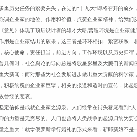
多重历史任务的紧要关头，在党的“十九大”即将召开的前夕
强调企业家的地位、作用和价值，点赞企业家精神，给我们
《意见》体现了顶层设计者的雄才大略,营造环境是企业家健
作用是企业家结出的硕果，这三者是环环相扣、紧密联系、
，核心使命，责任担当，前进方向，工作环境以及历史归宿
曾几何时，社会舆论的导向总是将歌星影星及大腕们的新闻
重大新闻；而对那些为社会发展进步做出重大贡献的科学家
，积极纳税的企业家巨擘，相关的报道和适时的宣传，比起
族曾经的悲哀。
坚定信仰是成就企业家之源泉。人们经常在街头巷尾看到“人
仰的力量是无穷尽的。人们也曾将人类战争的起源归纳为要
量之重大！就拿俄罗斯举行婚礼的形式来看，新郎新娘不是