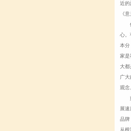
近的
《意
心。
本分
家是
大都
广大
观念
展速
品牌
从根