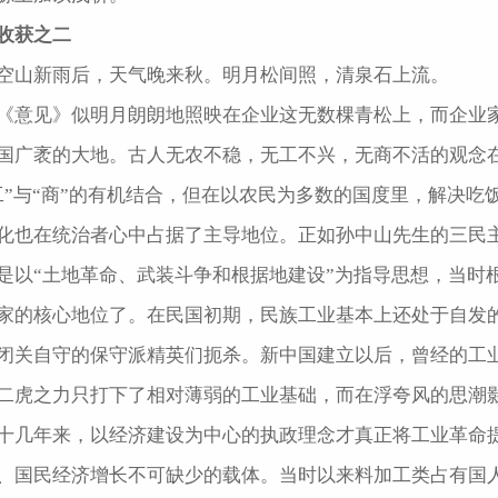
收获之二
空山新雨后，天气晚来秋。明月松间照，清泉石上流。
《意见》似明月朗朗地照映在企业这无数棵青松上，而企业
国广袤的大地。古人无农不稳，无工不兴，无商不活的观念
工”与“商”的有机结合，但在以农民为多数的国度里，解决
化也在统治者心中占据了主导地位。正如孙中山先生的三民主
是以“土地革命、武装斗争和根据地建设”为指导思想，当时
家的核心地位了。在民国初期，民族工业基本上还处于自发
闭关自守的保守派精英们扼杀。新中国建立以后，曾经的工
二虎之力只打下了相对薄弱的工业基础，而在浮夸风的思潮
十几年来，以经济建设为中心的执政理念才真正将工业革命
、国民经济增长不可缺少的载体。当时以来料加工类占有国