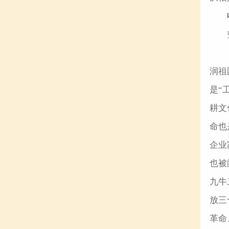
润祖
是“
耕文
命也
企业
也被
九牛
放三
革命