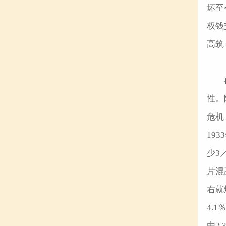
坏至
权钱
高
性。
危机
19
少3
片混
右就
4.
由2