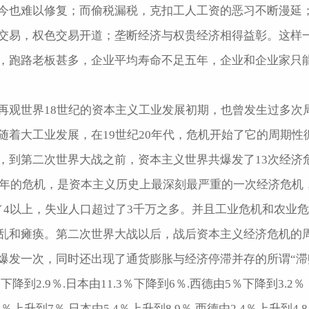
今也难以修复；而偷税漏税，克扣工人工资的恶习不断漫延
交易，权色交易开道；垄断经济与权贵经济相得益彰。这样
筑，跑路老板甚多，企业平均寿命不足五年
再观世界18世纪的资本主义工业发展初期，也曾发生过多次
随着大工业发展，在19世纪20年代，危机开始了它的周期性
，到第二次世界大战之前，资本主义世界共爆发了13次经济危
33年的危机，是资本主义历史上最深刻最严重的一次经济危机
／4以上，失业人口超过了3千万之多。并且工业危机和农业
乱和瘫痪。第二次世界大战以后，战后资本主义经济危机的
爆发一次，同时还出现了通货膨胀与经济停滞并存的所谓“滞账
1％下降到2.9％.日本由11.3％下降到6％.西德由5％下降到3
.3％上升到7％.日本由5.4％上升到8.9％.西德由2.4％上