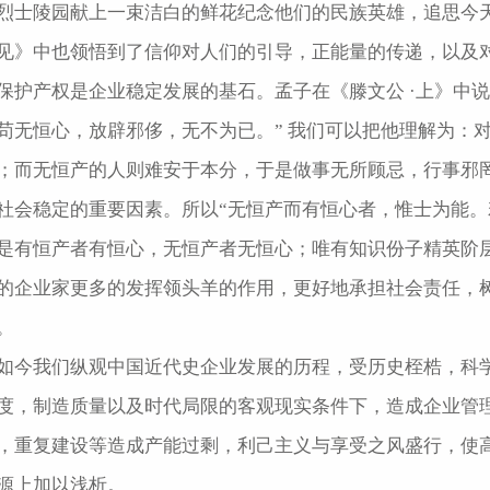
烈士陵园献上一束洁白的鲜花纪念他们的民族英雄，追思今
见》中也领悟到了信仰对人们的引导，正能量的传递，以及
保护产权是企业稳定发展的基石。孟子在《滕文公 ·上》中
苟无恒心，放辟邪侈，无不为已。” 我们可以把他理解为：
；而无恒产的人则难安于本分，于是做事无所顾忌，行事邪
社会稳定的重要因素。所以“无恒产而有恒心者，惟士为能。
是有恒产者有恒心，无恒产者无恒心；唯有知识份子精英阶
的企业家更多的发挥领头羊的作用，更好地承担社会责任，
。
如今我们纵观中国近代史企业发展的历程，受历史桎梏，科
度，制造质量以及时代局限的客观现实条件下，造成企业管
，重复建设等造成产能过剩，利己主义与享受之风盛行，使
源上加以浅析。