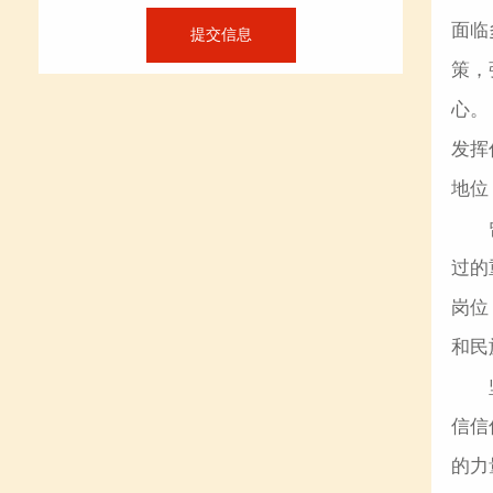
面临
策，
心。
发挥
地位
过的
岗位
和民
信信
的力