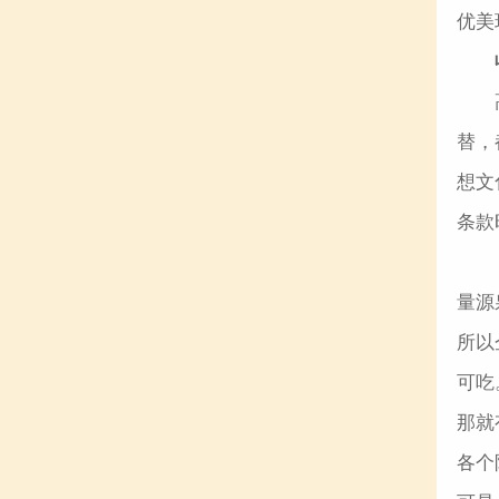
优美
替，
想文
条款
量源
所以
可吃
那就
各个