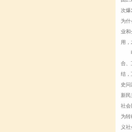
次爆
为什
业和
用，
合、
结，
史问
新民
社会
为转
义社